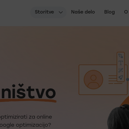
Storitve
Naše delo
Blog
O
Spletno
ništvo
ptimizirati za online
oogle optimizacijo?