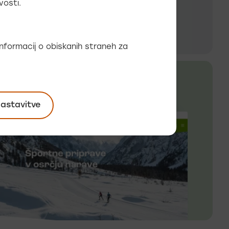
vosti.
 informacij o obiskanih straneh za
nastavitve