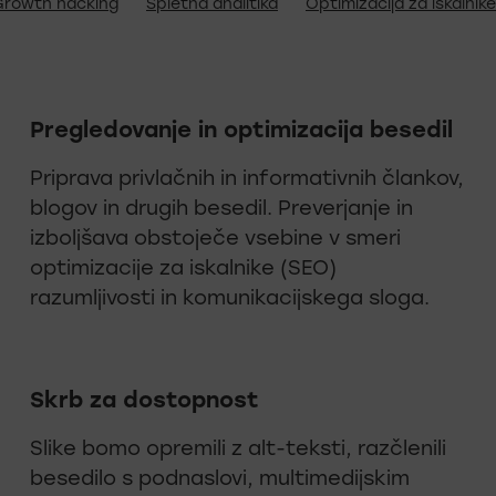
Growth hacking
Spletna analitika
Optimizacija za iskalnik
Pregledovanje in optimizacija besedil
Priprava privlačnih in informativnih člankov,
blogov in drugih besedil. Preverjanje in
izboljšava obstoječe vsebine v smeri
optimizacije za iskalnike (SEO)
razumljivosti in komunikacijskega sloga.
Skrb za dostopnost
Slike bomo opremili z alt-teksti, razčlenili
besedilo s podnaslovi, multimedijskim