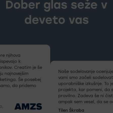
Dober glas seže v
deveto vas
re njihova
ispevajo k
nikov. Creatim je še
Naše sodelovanje ocenjuje
ju najnovejšim
vami smo začeli sodelovat
ketinga. Še posebej
uporabniške izkušnje. To j
 samo, da pridemo
projekta, kar pomeni, da st
pravilno. Zadeva še ni čis
ampak sem vesel, da se od
o,
Tilen Škraba