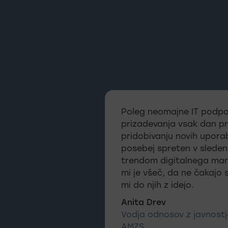
Poleg neomajne IT podpo
prizadevanja vsak dan pr
pridobivanju novih uporab
posebej spreten v sleden
trendom digitalnega mar
mi je všeč, da ne čakajo
mi do njih z idejo.
Anita Drev
Vodja odnosov z javnostj
AMZS