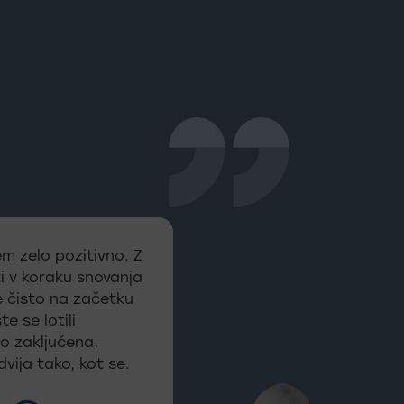
m zelo pozitivno. Z
i v koraku snovanja
e čisto na začetku
e se lotili
to zaključena,
vija tako, kot se.