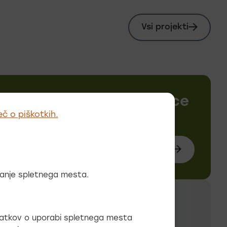
Vsi projekti
nija navdušuje obiskovalce
eč o piškotkih.
u
Preberi
etno stran
več o slovenia.i
ovanje spletnega mesta.
odatkov o uporabi spletnega mesta