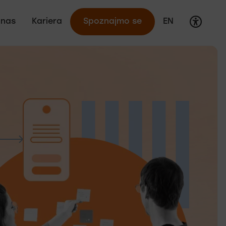
Dosto
Switch langua
 nas
Kariera
Spoznajmo se
EN
 uredništvo