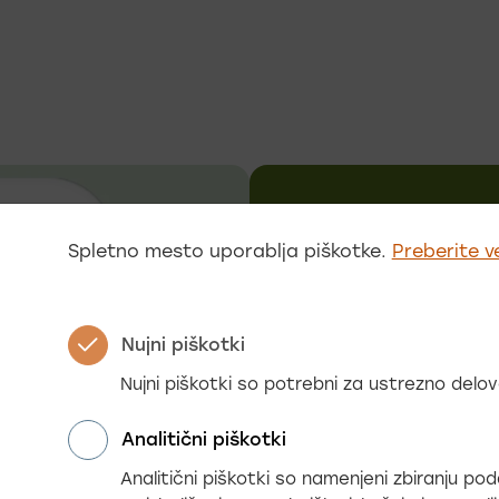
Zelena Slove
Spletno mesto uporablja piškotke.
Preberite v
tudi na splet
slovenia.info
Obiščite spl
Nujni piškotki
Nujni piškotki so potrebni za ustrezno del
Analitični piškotki
Analitični piškotki so namenjeni zbiranju p