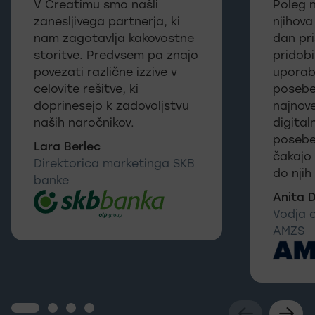
V Creatimu smo našli
Poleg 
zanesljivega partnerja, ki
njihova
nam zagotavlja kakovostne
dan pri
storitve. Predvsem pa znajo
pridobi
povezati različne izzive v
uporabn
celovite rešitve, ki
posebe
doprinesejo k zadovoljstvu
najnov
naših naročnikov.
digita
posebej
Lara Berlec
čakajo
Direktorica marketinga SKB
do njih 
banke
Anita 
Vodja 
AMZS