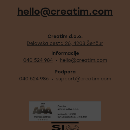
Noga strani - hitre povez
hello@creatim.com
Creatim d.o.o.
Najdite na
Delavska cesta 26, 4208 Šenčur
Informacije
040 524 984
hello@creatim.com
•
Podpora
040 524 986
support@creatim.com
•
Izpostavljeni certifikati