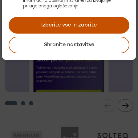
informacij o obiskanih straneh za izvajanje
prilagojenega oglaševanja.
Izberite vse in zaprite
Shranite nastavitve
Naše stranke