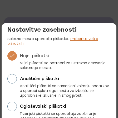
Nastavitve zasebnosti
Spletni nastop Vite
Spletno mesto uporablja piškotke.
Preberite več o
zavarovalnice
piškotkih.
Preberi
Nujni piškotki
zav-vita.si
več o zav-vita.si
Obiščite spletno stran
Nujni piškotki so potrebni za ustrezno delovanje
spletnega mesta.
Analitični piškotki
Analitični piškotki so namenjeni zbiranju podatkov
o uporabi spletnega mesta za izboljšanje
uporabniške izkušnje in zmogljivosti.
Oglaševalski piškotki
Trženjski piškotki se uporabljajo za zbiranje