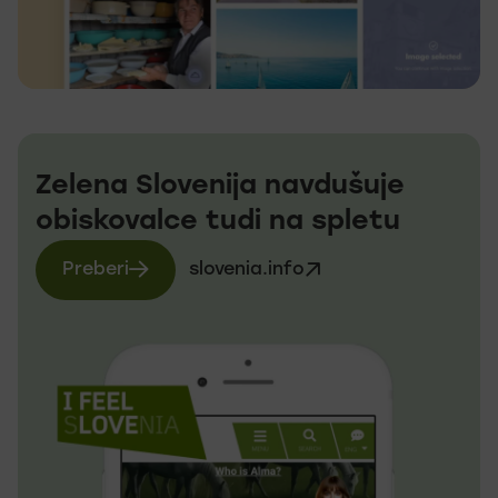
Zelena Slovenija navdušuje
obiskovalce tudi na spletu
Preberi
slovenia.info
več o slovenia.info
Obiščite spletno stran