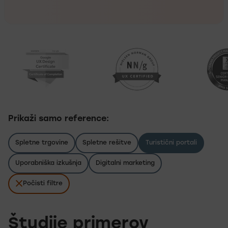
Naše nagrade
Prikaži samo reference:
Spletne trgovine
Spletne rešitve
Turistični portali
Uporabniška izkušnja
Digitalni marketing
Počisti filtre
Izbrali ste kategorijo: Turistični portali.
Število rezultatov: 3
Študije primerov