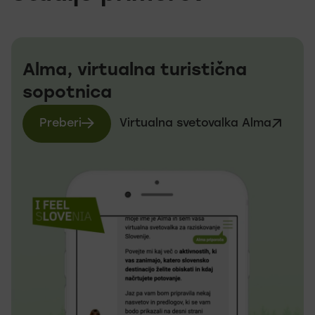
Alma, virtualna turistična
sopotnica
Preberi
Virtualna svetovalka Alma
več o Virtualna svetovalka Alma
Obiščite spletno st