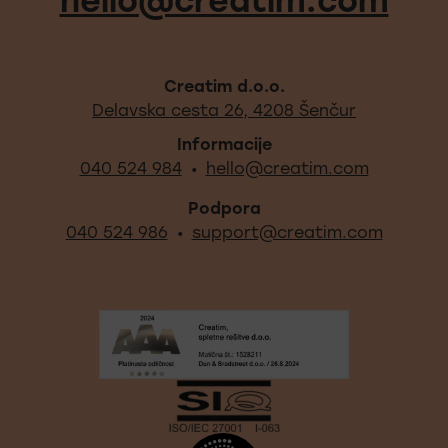
hello@creatim.com
Creatim d.o.o.
Najdite na
Delavska cesta 26, 4208 Šenčur
Informacije
040 524 984
hello@creatim.com
•
Podpora
040 524 986
support@creatim.com
•
Izpostavljeni certifikati