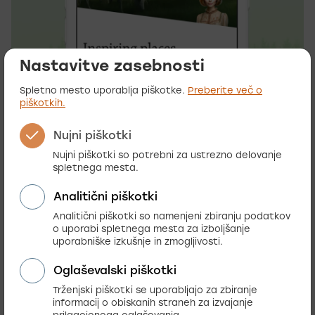
Nastavitve zasebnosti
Spletno mesto uporablja piškotke.
Preberite več o
piškotkih.
Nujni piškotki
Nujni piškotki so potrebni za ustrezno delovanje
spletnega mesta.
Analitični piškotki
Analitični piškotki so namenjeni zbiranju podatkov
o uporabi spletnega mesta za izboljšanje
uporabniške izkušnje in zmogljivosti.
Število rezultatov: 5
Kaj smo še naredili?
Oglaševalski piškotki
Trženjski piškotki se uporabljajo za zbiranje
informacij o obiskanih straneh za izvajanje