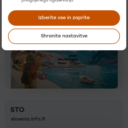
prilagojenega oglaševanja.
NTO Montenegro
montenegro.travel
Izberite vse in zaprite
Spletno mesto
Shranite nastavitve
STO
slovenia.info