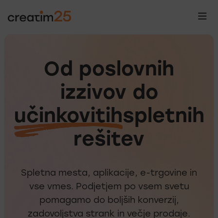
Od poslovnih
izzivov do
učinkovitih
spletnih
Od posl
rešitev
Spletna mesta, aplikacije, e-trgovine in
vse vmes. Podjetjem po vsem svetu
pomagamo do boljših konverzij,
zadovoljstva strank in večje prodaje.