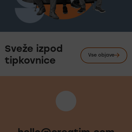
Sveže izpod
Vse objave
Preglej
tipkovnice
Noga strani - hitre povez