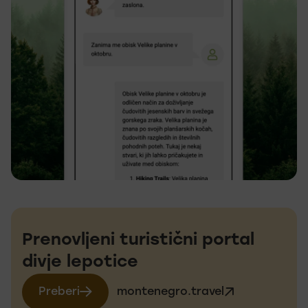
Prenovljeni turistični portal
divje lepotice
Preberi
montenegro.travel
več o montenegro.travel
Obiščite spletno stran