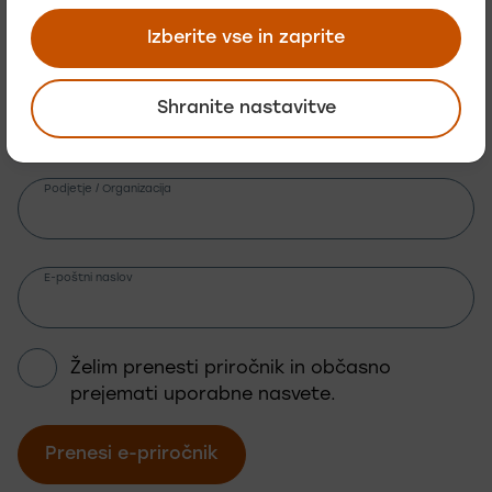
Ime
Izberite vse in zaprite
Priimek
Shranite nastavitve
Podjetje / Organizacija
E-poštni naslov
Želim prenesti priročnik in občasno
prejemati uporabne nasvete.
Prenesi e-priročnik