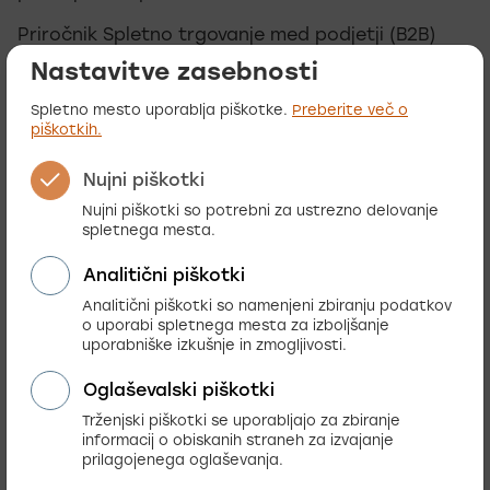
Priročnik Spletno trgovanje med podjetji (B2B)
podaja vrsto praktičnih napotkov, kako pristopiti
Nastavitve zasebnosti
k projektu. Med drugim boste izvedeli:
Spletno mesto uporablja piškotke.
Preberite več o
kaj lahko realno pričakujete od uvedbe B2B
piškotkih.
prodaje,
Nujni piškotki
v katerih primerih je vpeljava smiselna in kdaj
ne,
Nujni piškotki so potrebni za ustrezno delovanje
spletnega mesta.
kako postaviti finančno konstrukcijo,
kako se lotiti projekta,
Analitični piškotki
kako izbrati pravo tehnologijo.
Analitični piškotki so namenjeni zbiranju podatkov
o uporabi spletnega mesta za izboljšanje
Publikacija je brezplačna. Obilo užitkov ob branju.
uporabniške izkušnje in zmogljivosti.
Vaš Creatim
Oglaševalski piškotki
Trženjski piškotki se uporabljajo za zbiranje
informacij o obiskanih straneh za izvajanje
Za prenos e-priročnika izpolnite spodnji obrazec:
prilagojenega oglaševanja.