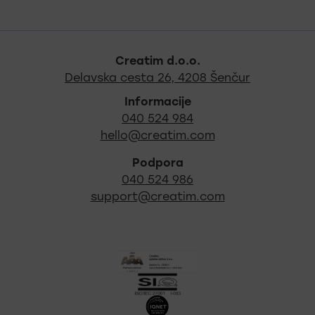
Noga strani - hitre povez
Creatim d.o.o.
Najdite na
Delavska cesta 26, 4208 Šenčur
Informacije
040 524 984
hello@creatim.com
Podpora
040 524 986
support@creatim.com
Izpostavljeni certifikati