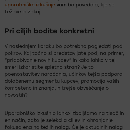
uporabniške izkušnje
vam
bo povedala, kje so
težave in zakaj.
Pri ciljih bodite konkretni
V naslednjem koraku bo potrebno pogledati pod
pokrov. Kaj točno si predstavljate pod, na primer,
“pridobivanje novih kupcev” in kako lahko v tej
smeri izkoristite spletno stran? Je to
poenostavitev naročanja, učinkovitejša podpora
določenemu segmentu kupcev, promocija vaših
kompetenc in znanja, hitrejše obveščanje o
novostih?
Uporabniško izkušnjo lahko izboljšamo na tisoč in
en način, zato je selekcija ciljev in ohranjanje
fokusa ena najtežjih nalog. Če je aktualnih nalog