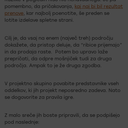
Razlike v pogledih niso nič nenavadnega. Je pa
pomembno, da pričakovanja,
kaj naj bi bil rezultat
prenove
, kar najbolj poenotite, še preden se
lotite izdelave spletne strani.
Cilj je, da vsaj na enem (največ treh) področju
dokažete, da pristop deluje, da “ribice prijemajo”
in da prodaja raste. Potem bo upravo laže
prepričati, da odpre mošnjiček tudi za druga
področja. Ampak to je že druga zgodba.
V projektno skupino povabite predstavnike vseh
oddelkov, ki jih projekt neposredno zadeva. Nato
se dogovorite za pravila igre.
Z malo sreče jih boste pripravili, da se podpišejo
pod naslednje: