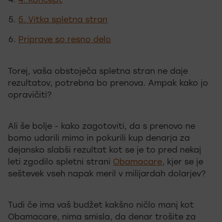
4. Koncept
5. Vitka spletna stran
Priprave so resno delo
Torej, vaša obstoječa spletna stran ne daje
rezultatov, potrebna bo prenova. Ampak kako jo
opravičiti?
Ali še bolje - kako zagotoviti, da s prenovo ne
bomo udarili mimo in pokurili kup denarja za
dejansko slabši rezultat kot se je to pred nekaj
leti zgodilo spletni strani
Obamacare
, kjer se je
seštevek vseh napak meril v milijardah dolarjev?
Tudi če ima vaš budžet kakšno ničlo manj kot
Obamacare, nima smisla, da denar trošite za