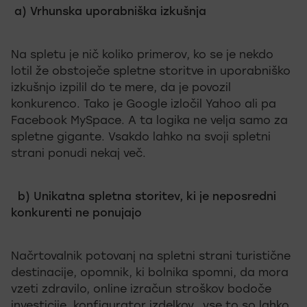
a) Vrhunska uporabniška izkušnja
Na spletu je nič koliko primerov, ko se je nekdo
lotil že obstoječe spletne storitve in uporabniško
izkušnjo izpilil do te mere, da je povozil
konkurenco. Tako je Google izločil Yahoo ali pa
Facebook MySpace. A ta logika ne velja samo za
spletne gigante. Vsakdo lahko na svoji spletni
strani ponudi nekaj več.
b) Unikatna spletna storitev, ki je neposredni
konkurenti ne ponujajo
Načrtovalnik potovanj na spletni strani turistične
destinacije, opomnik, ki bolnika spomni, da mora
vzeti zdravilo, online izračun stroškov bodoče
investicije, konfigurator izdelkov...vse to so lahko