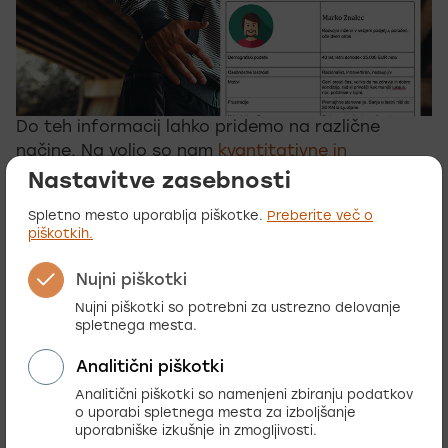
Do teh informacij lahko pridemo na različne
načine. Na voljo so nam
kvantitativne in
kvalitativne metode
, veliko vam bodo znali
Nastavitve zasebnosti
povedati tudi kolegi, ki imajo neposreden stik s
Spletno mesto uporablja piškotke.
Preberite več o
kupci.
piškotkih.
Nujni piškotki
Še bolje bo, če svoje hipoteze preverite pri
Nujni piškotki so potrebni za ustrezno delovanje
resničnih uporabnikih. Dogovorite se za 3-5
spletnega mesta.
intervjujev s kupci, ki najbolj ustrezajo profilu
vaše persone. V raziskavo vključite tako tiste, ki
Analitični piškotki
so redni obiskovalci obstoječe spletne strani kot
Analitični piškotki so namenjeni zbiranju podatkov
tiste, ki bolj zaupajo konkurenci.
o uporabi spletnega mesta za izboljšanje
uporabniške izkušnje in zmogljivosti.