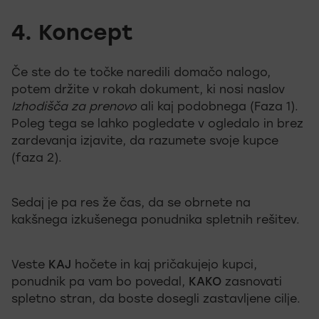
4. Koncept
Če ste do te točke naredili domačo nalogo,
potem držite v rokah dokument, ki nosi naslov
Izhodišča za prenovo
ali kaj podobnega (Faza 1).
Poleg tega se lahko pogledate v ogledalo in brez
zardevanja izjavite, da razumete svoje kupce
(faza 2).
Sedaj je pa res že čas, da se obrnete na
kakšnega izkušenega ponudnika spletnih rešitev.
Veste
KAJ
hočete in kaj pričakujejo kupci,
ponudnik pa vam bo povedal,
KAKO
zasnovati
spletno stran, da boste dosegli zastavljene cilje.