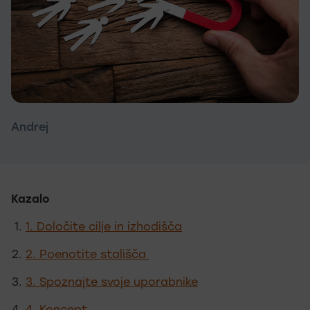
Andrej
Kazalo
1. Določite cilje in izhodišča
2. Poenotite stališča
3. Spoznajte svoje uporabnike