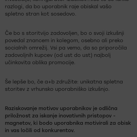
razlogi, da bo uporabnik raje obiskal vašo
spletno stran kot sosedovo.
Če bo s storitvijo zadovoljen, bo o svoji izkušnji
povedal znancem in kolegom, osebno ali preko
socialnih omrežij. Vsi pa vemo, da so priporočila
zadovoljnih kupcev (od ust do ust) najbolj
učinkovita oblika promocije.
Še lepše bo, če a+b združite: unikatna spletna
storitev z vrhunsko uporabniško izkušnjo.
Raziskovanje motivov uporabnikov je odlična
priložnost za iskanje inovativnih pristopov -
magnetov, ki bodo uporabnika motivirali za obisk
in vas ločili od konkurentov.