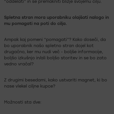
“oddelati” in se premakniti bližje svojemu cilju.
Spletna stran mora uporabniku olajšati nalogo in
mu pomagati na poti do cilja.
Ampak kaj pomeni “pomagati”? Kako doseči, da
bo uporabnik našo spletno stran dojel kot
drugačno, ker mu nudi več - boljše informacije,
boljšo izkušnjo in/ali boljšo storitev in se bo zato
vedno vračal?
Z drugimi besedami, kako ustvariti magnet, ki bo
nase vlekel ciljne kupce?
Možnosti sta dve: