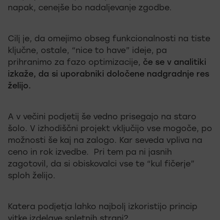
napak, cenejše bo nadaljevanje zgodbe.
Cilj je, da omejimo obseg funkcionalnosti na tiste
ključne, ostale, “nice to have” ideje, pa
prihranimo za fazo optimizacije,
če se v analitiki
izkaže, da si uporabniki določene nadgradnje res
želijo.
A v večini podjetij še vedno prisegajo na staro
šolo. V izhodiščni projekt vključijo vse mogoče, po
možnosti še kaj na zalogo. Kar seveda vpliva na
ceno in rok izvedbe. Pri tem pa ni jasnih
zagotovil, da si obiskovalci vse te “kul fičerje”
sploh želijo.
Katera podjetja lahko najbolj izkoristijo princip
vitke izdelave spletnih strani?