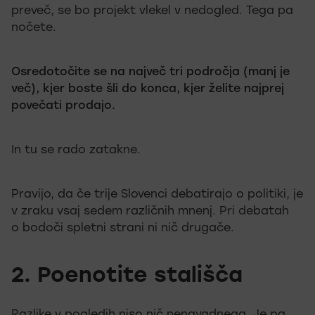
preveč, se bo projekt vlekel v nedogled. Tega pa
nočete.
Osredotočite se na največ tri področja (manj je
več), kjer boste šli do konca, kjer želite najprej
povečati prodajo.
In tu se rado zatakne.
Pravijo, da če trije Slovenci debatirajo o politiki, je
v zraku vsaj sedem različnih mnenj. Pri debatah
o bodoči spletni strani ni nič drugače.
2. Poenotite stališča