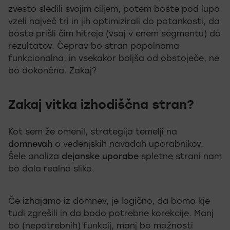
zvesto sledili svojim ciljem, potem boste pod lupo
vzeli največ tri in jih optimizirali do potankosti, da
boste prišli čim hitreje (vsaj v enem segmentu) do
rezultatov. Čeprav bo stran popolnoma
funkcionalna, in vsekakor boljša od obstoječe, ne
bo dokončna. Zakaj?
Zakaj vitka izhodiščna stran?
Kot sem že omenil, strategija temelji na
domnevah
o vedenjskih navadah uporabnikov.
Šele analiza
dejanske uporabe
spletne strani nam
bo dala realno sliko.
Če izhajamo iz domnev, je logično, da bomo kje
tudi zgrešili in da bodo potrebne korekcije. Manj
bo (nepotrebnih) funkcij, manj bo možnosti