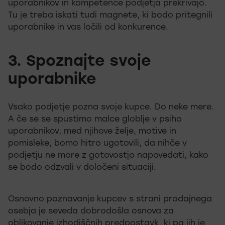
uporabnikov in kompetence podjetja prekrivajo.
Tu je treba iskati tudi magnete, ki bodo pritegnili
uporabnike in vas ločili od konkurence.
3. Spoznajte svoje
uporabnike
Vsako podjetje pozna svoje kupce. Do neke mere.
A če se se spustimo malce globlje v psiho
uporabnikov, med njihove želje, motive in
pomisleke, bomo hitro ugotovili, da nihče v
podjetju ne more z gotovostjo napovedati, kako
se bodo odzvali v določeni situaciji.
Osnovno poznavanje kupcev s strani prodajnega
osebja je seveda dobrodošla osnova za
oblikovanje izhodiščnih predpostavk, ki pa jih je