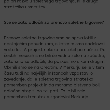
pa pri razvoju spletnega trgovanja, ki je druga
strateška usmeritev.
Ste se zato odločili za prenovo spletne trgovine?
Prenove spletne trgovine smo se sprva lotili z
obstoječim ponudnikom, s katerim smo sodelovali
vrsto let. A projekt nekako ni stekel po načrtu. Po
šestih mesecih smo bili še vedno zelo na začetku,
zato smo se odločili, da poskusimo s kom drugim.
Obrnili smo se na Creatim. V Merkurju se je v tem
času tudi na najvišjih inštancah vzpostavilo
zavedanje, da je spletna trgovina strateško
pomemben projekt in da moramo bistveno bolj
odločno stopiti po tej poti. To je bil zelo
pomemben trenutek v zgodovini Merkurja.