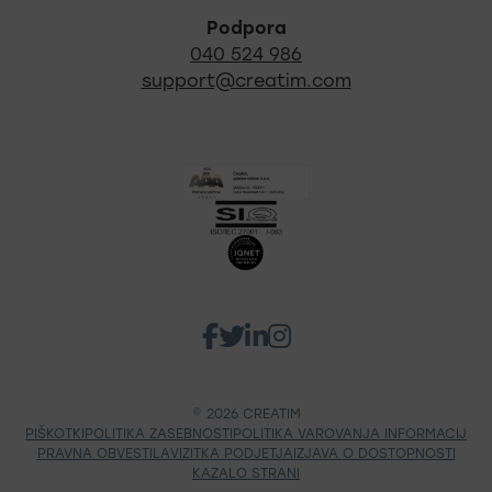
Podpora
040 524 986
support@creatim.com
Izpostavljeni certifikati
Facebook (nov zavih
Twitter (nov zavihek
Linkedin (nov zavi
Instagram (nov 
Socialna omrežja Creatim
© 2026 CREATIM
PIŠKOTKI
POLITIKA ZASEBNOSTI
POLITIKA VAROVANJA INFORMACIJ
PRAVNA OBVESTILA
VIZITKA PODJETJA
IZJAVA O DOSTOPNOSTI
KAZALO STRANI