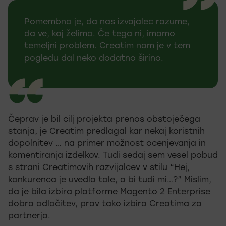
Pomembno je, da nas izvajalec razume,
da ve, kaj želimo. Če tega ni, imamo
temeljni problem. Creatim nam je v tem
pogledu dal neko dodatno širino.
Čeprav je bil cilj projekta prenos obstoječega
stanja, je Creatim predlagal kar nekaj koristnih
dopolnitev … na primer možnost ocenjevanja in
komentiranja izdelkov. Tudi sedaj sem vesel pobud
s strani Creatimovih razvijalcev v stilu “Hej,
konkurenca je uvedla tole, a bi tudi mi…?” Mislim,
da je bila izbira platforme Magento 2 Enterprise
dobra odločitev, prav tako izbira Creatima za
partnerja.