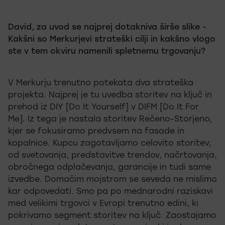
David, za uvod se najprej dotakniva širše slike -
Kakšni so Merkurjevi strateški cilji in kakšno vlogo
ste v tem okviru namenili spletnemu trgovanju?
V Merkurju trenutno potekata dva strateška
projekta. Najprej je tu uvedba storitev na ključ in
prehod iz DIY [Do It Yourself] v DIFM [Do It For
Me]. Iz tega je nastala storitev Rečeno-Storjeno,
kjer se fokusiramo predvsem na fasade in
kopalnice. Kupcu zagotavljamo celovito storitev,
od svetovanja, predstavitve trendov, načrtovanja,
obročnega odplačevanja, garancije in tudi same
izvedbe. Domačim mojstrom se seveda ne mislimo
kar odpovedati. Smo pa po mednarodni raziskavi
med velikimi trgovci v Evropi trenutno edini, ki
pokrivamo segment storitev na ključ. Zaostajamo