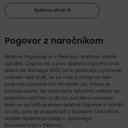
Spletna stran
merkur.si
Pogovor z naročnikom
Spletno trgovanje je v Merkurju relativno mlada
zgodba. Čeprav so s prvo spletno trgovino orali
ledino že davnega 2001, je to področje v polnosti
zaživelo šele 2018, ko so rast prodaje na tem
področju zastavili kot strateški cilj. Kmalu je
postalo jasno, da obstoječa tehnična rešitev ne
zadošča načrtom in da bo potrebna prenova.
Kako so se lotili prenove spletne trgovine in kakšni
so cilji, smo se pogovarjali z Davidom Osojnikom,
vodjem Spletne prodaje in spletnega
komuniciranja v Merkurju.