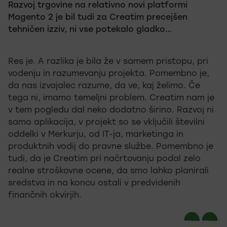
Razvoj trgovine na relativno novi platformi
Magento 2 je bil tudi za Creatim precejšen
tehničen izziv, ni vse potekalo gladko…
Res je. A razlika je bila že v samem pristopu, pri
vodenju in razumevanju projekta. Pomembno je,
da nas izvajalec razume, da ve, kaj želimo. Če
tega ni, imamo temeljni problem. Creatim nam je
v tem pogledu dal neko dodatno širino. Razvoj ni
samo aplikacija, v projekt so se vključili številni
oddelki v Merkurju, od IT-ja, marketinga in
produktnih vodij do pravne službe. Pomembno je
tudi, da je Creatim pri načrtovanju podal zelo
realne stroškovne ocene, da smo lahko planirali
sredstva in na koncu ostali v predvidenih
finančnih okvirjih.