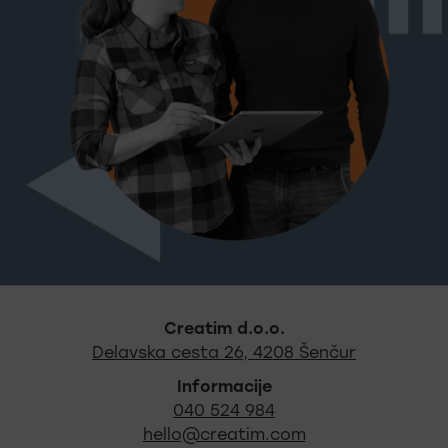
Noga strani - hitre povez
Creatim d.o.o.
Najdite na
Delavska cesta 26, 4208 Šenčur
Informacije
040 524 984
hello@creatim.com