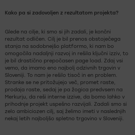
Kako pa si zadovoljen z rezultatom projekta?
Glede na cilje, ki smo si jih zadali, je končni
rezultat odličen. Cilj je bil prenos obstoječega
stanja na sodobnejšo platformo, ki nam bo
omogočila nadaljnji razvoj in rešila ključni izziv, to
je bil drastično prepočasen page load. Zdaj vsi
vemo, da imamo eno najbolj odzivnih trgovin v
Sloveniji. To nam je rešilo tisoč in en problem.
Stranke se ne pritožujejo več, promet raste,
prodaja raste, sedaj je pa žogica predvsem na
Merkurju, da reši interne izzive, da bomo lahko v
prihodnje projekt uspešno razvijali. Zadali smo si
zelo ambiciozen cilj, saj želimo imeti v naslednjih
nekaj letih najboljšo spletno trgovino v Sloveniji.