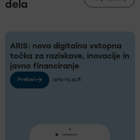
dela
ARIS: nova digitalna vstopna
točka za raziskave, inovacije in
javno financiranje
Preberi
aris-rs.si
več o aris-rs.si
Obiščite spletno stran