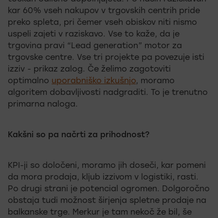
kar 60% vseh nakupov v trgovskih centrih pride
preko spleta, pri čemer vseh obiskov niti nismo
uspeli zajeti v raziskavo. Vse to kaže, da je
trgovina pravi “Lead generation” motor za
trgovske centre. Vse tri projekte pa povezuje isti
izziv - prikaz zalog. Če želimo zagotoviti
optimalno
uporabniško izkušnjo
, moramo
algoritem dobavljivosti nadgraditi. To je trenutno
primarna naloga.
Kakšni so pa načrti za prihodnost?
KPI-ji so določeni, moramo jih doseči, kar pomeni
da mora prodaja, kljub izzivom v logistiki, rasti.
Po drugi strani je potencial ogromen. Dolgoročno
obstaja tudi možnost širjenja spletne prodaje na
balkanske trge. Merkur je tam nekoč že bil, še