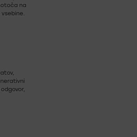
edotoča na
 vsebine.
tatov,
nerativni
 odgovor,