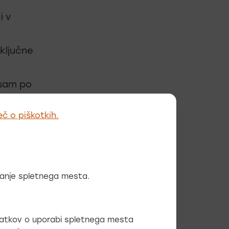
i v
ključne
 sam po
eč o piškotkih.
prometa
aj so
očitvenem
 dogaja
ovanje spletnega mesta.
o znotraj
j bolj
odatkov o uporabi spletnega mesta