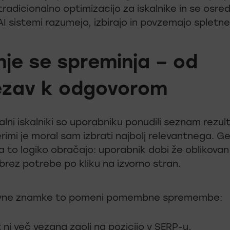
radicionalno optimizacijo za iskalnike in se osr
AI sistemi razumejo, izbirajo in povzemajo spletne
nje se spreminja – od
ezav k odgovorom
alni iskalniki so uporabniku ponudili seznam rezul
imi je moral sam izbrati najbolj relevantnega. Ge
a to logiko obračajo: uporabnik dobi že oblikovan
rez potrebe po kliku na izvorno stran.
ovne znamke to pomeni pomembne spremembe:
 ni več vezana zgolj na pozicijo v SERP-u,