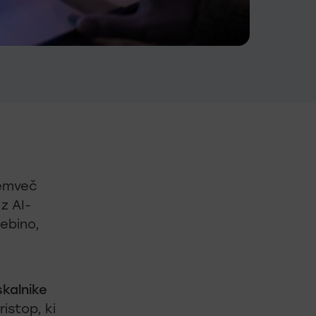
temveč
z AI-
sebino,
skalnike
ristop, ki