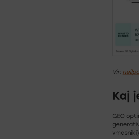
Vir:
neilp
Kaj 
GEO optim
generativ
vmesniki