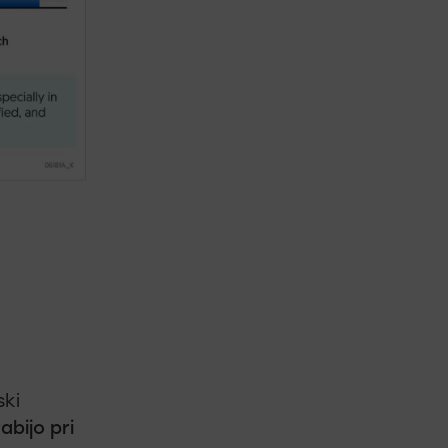
ski
abijo pri