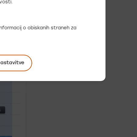
vosti.
 informacij o obiskanih straneh za
nastavitve