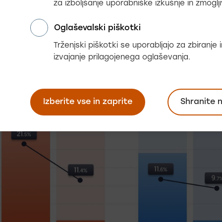
za izboljšanje uporabniške izkušnje in zmoglji
Oglaševalski piškotki
Trženjski piškotki se uporabljajo za zbiranje
izvajanje prilagojenega oglaševanja.
Izberite vse in zaprite
Shranite 