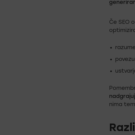
generira
Če SEO op
optimizir
razume
povezuj
ustvarj
Pomembno
nadgrajuj
nima teme
Razl