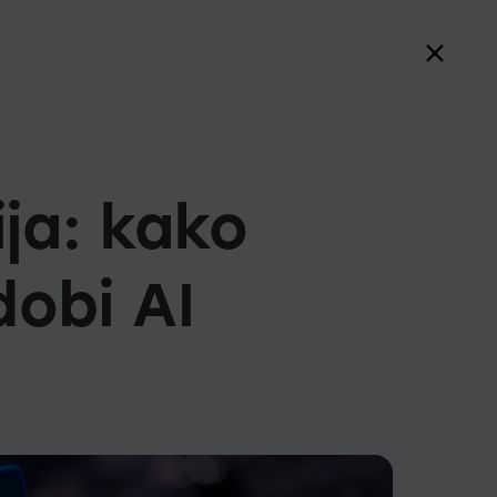
ja: kako
dobi AI