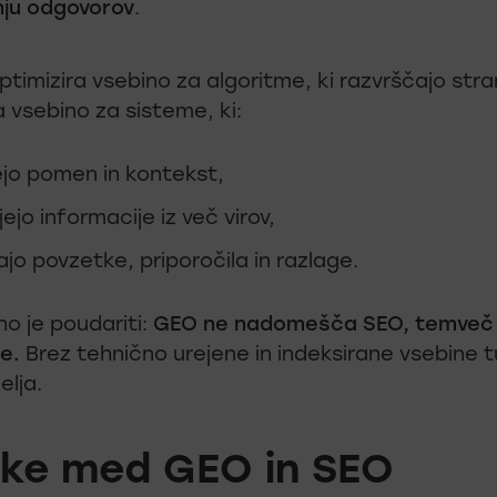
nju odgovorov
.
timizira vsebino za algoritme, ki razvrščajo stra
a vsebino za sisteme, ki:
jo pomen in kontekst,
ejo informacije iz več virov,
ajo povzetke, priporočila in razlage.
 je poudariti:
GEO ne nadomešča SEO, temveč
e.
Brez tehnično urejene in indeksirane vsebine 
lja.
ike med GEO in SEO