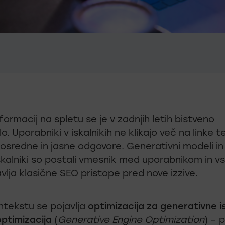
nformacij na spletu se je v zadnjih letih bistveno
o. Uporabniki v iskalnikih ne klikajo več na linke 
posredne in jasne odgovore. Generativni modeli in 
skalniki so postali vmesnik med uporabnikom in v
vlja klasične SEO pristope pred nove izzive.
ntekstu se pojavlja
optimizacija za generativne i
ptimizacija
(
Generative Engine Optimization
) – p