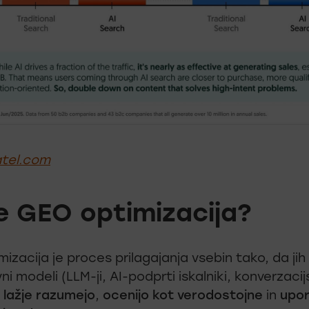
atel.com
je GEO optimizacija?
izacija je proces prilagajanja vsebin tako, da jih
ni modeli (LLM-ji, AI-podprti iskalniki, konverzacij
)
lažje razumejo
,
ocenijo kot verodostojne
in
upor