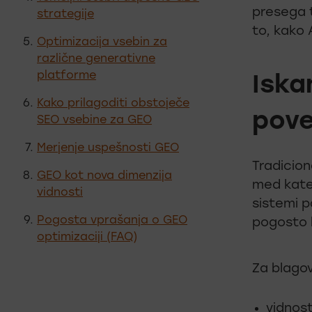
presega t
strategije
to, kako 
Optimizacija vsebin za
različne generativne
platforme
Iska
Kako prilagoditi obstoječe
pov
SEO vsebine za GEO
Merjenje uspešnosti GEO
Tradicion
GEO kot nova dimenzija
med kater
vidnosti
sistemi p
Pogosta vprašanja o GEO
pogosto b
optimizaciji (FAQ)
Za blag
vidnost