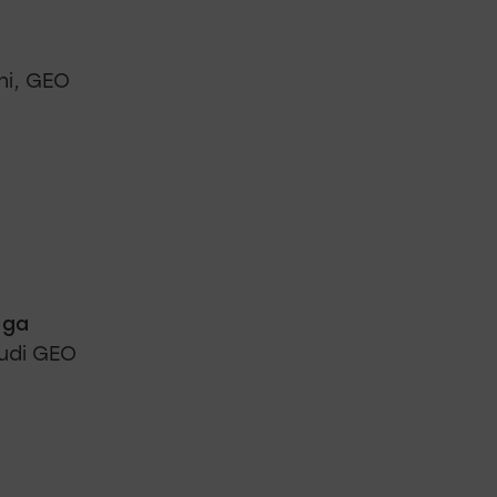
ni, GEO
 ga
tudi GEO