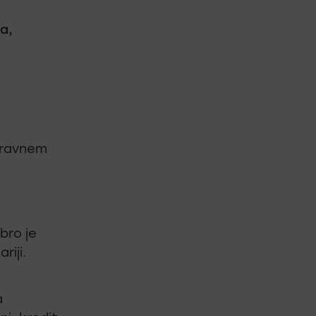
a,
naravnem
bro je
riji.
a