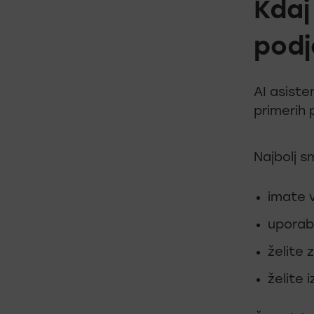
Kdaj
podj
AI asiste
primerih 
Najbolj s
imate v
uporabn
želite 
želite 