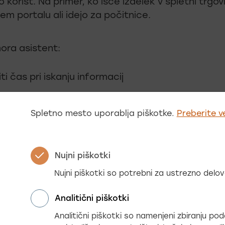
 korist. Na primer, ko išče izdelek v spletni trgovi
m portalu ali idejo za počitnice.
ora asistent:
iti čas pri iskanju informacij
ti najti rešitev za konkreten problem
Spletno mesto uporablja piškotke.
Preberite v
ti in pomagati pri odločitvi
iti vodilo pri uvajanju AI asistenta – ne tehnologi
Nujni piškotki
egova uporabnost.
Nujni piškotki so potrebni za ustrezno del
Analitični piškotki
Analitični piškotki so namenjeni zbiranju p