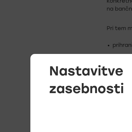
konkretno
na bančne
Pri tem m
prihran
pomaga
svetova
Nastavitve
To mora b
zasebnosti
ampak nj