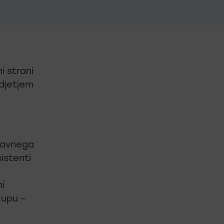
i strani
odjetjem
aravnega
sistenti
i
kupu –