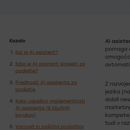
Kazalo
AI asiste
pomaga do
Kaj je AI asistent?
omogoča b
Kdaj je AI asistent smiseln za
avtomatiz
podjetje?
Prednosti AI asistenta za
Z razvoj
podjetje
jezika (n
dobili ne
Kako uspešno implementirati
marketing
AI asistenta (5 ključnih
kompetent
korakov)
tudi v raz
Varnost in zaščita podatkov