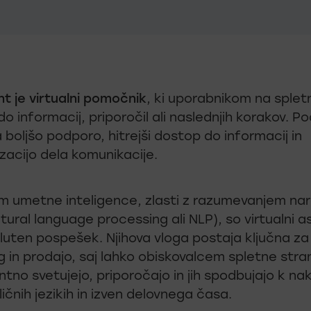
nt je virtualni pomočnik
, ki uporabnikom na spletn
 informacij, priporočil ali naslednjih korakov. P
oljšo podporo, hitrejši dostop do informacij in
acijo dela komunikacije.
em umetne inteligence, zlasti z razumevanjem n
atural language processing ali NLP), so virtualni a
sluten pospešek. Njihova vloga postaja ključna za
 in prodajo, saj lahko obiskovalcem spletne stran
no svetujejo, priporočajo in jih spodbujajo k na
ličnih jezikih in izven delovnega časa.