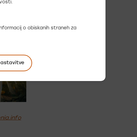
vosti.
 informacij o obiskanih straneh za
nastavitve
nia.info