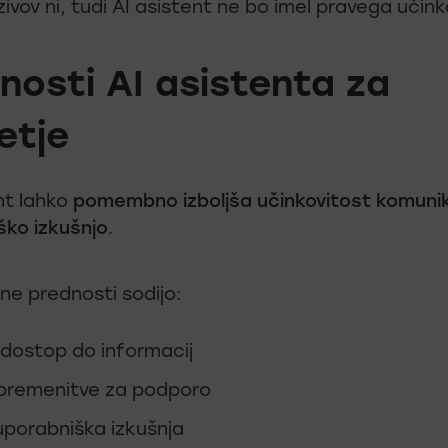
zivov ni, tudi AI asistent ne bo imel pravega učink
nosti AI asistenta za
etje
nt lahko
pomembno izboljša učinkovitost komunika
ško izkušnjo
.
ne prednosti sodijo:
i dostop do informacij
bremenitve za podporo
uporabniška izkušnja