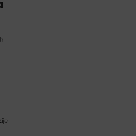
a
ih
ije