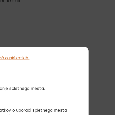
ni, kredit
eč o piškotkih.
ja sama,
ovanje spletnega mesta.
odatkov o uporabi spletnega mesta