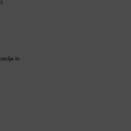
a.
cije in