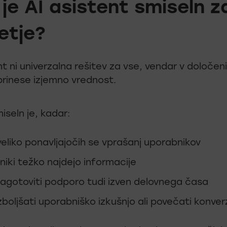
 je AI asistent smiseln z
etje?
nt ni univerzalna rešitev za vse, vendar v določen
prinese izjemno vrednost.
miseln je, kadar:
eliko ponavljajočih se vprašanj uporabnikov
iki težko najdejo informacije
zagotoviti podporo tudi izven delovnega časa
izboljšati uporabniško izkušnjo ali povečati konverz