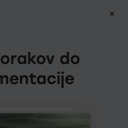
korakov do
mentacije