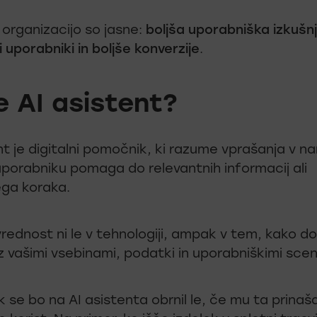
a organizacijo so jasne:
boljša uporabniška izkušnj
i uporabniki in boljše konverzije
.
je AI asistent?
nt je digitalni pomočnik, ki razume vprašanja v 
 uporabniku pomaga do relevantnih informacij ali
ega koraka.
rednost ni le v tehnologiji, ampak v tem, kako do
 vašimi vsebinami, podatki in uporabniškimi scena
 se bo na AI asistenta obrnil le, če mu ta prinaš