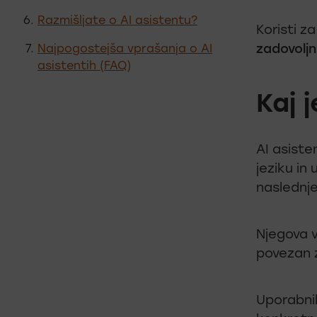
Razmišljate o AI asistentu?
Koristi z
zadovoljn
Najpogostejša vprašanja o AI
asistentih (FAQ)
Kaj 
AI asiste
jeziku in
naslednj
Njegova v
povezan z
Uporabnik