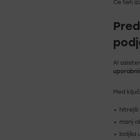
Če teh iz
Pred
podj
AI asiste
uporabni
Med ključ
hitrejš
manj o
boljša 