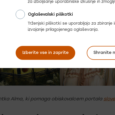
za izboljšanje uporabniške izkušnje in zmoglji
Oglaševalski piškotki
Trženjski piškotki se uporabljajo za zbiranje
izvajanje prilagojenega oglaševanja.
Izberite vse in zaprite
Shranite 
entka Alma, ki pomaga obiskovalcem portala
slove