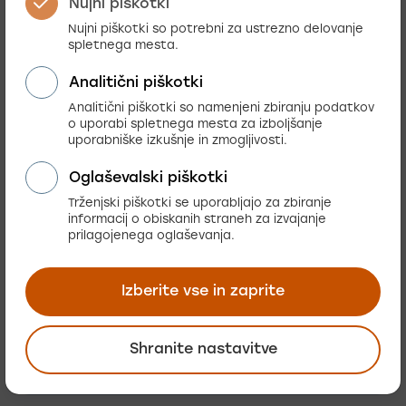
Nujni piškotki
Nujni piškotki so potrebni za ustrezno delovanje
spletnega mesta.
Analitični piškotki
Analitični piškotki so namenjeni zbiranju podatkov
o uporabi spletnega mesta za izboljšanje
Praktična znanja,
uporabniške izkušnje in zmogljivosti.
nasveti in novice v
Oglaševalski piškotki
vašem
nabiralniku
Trženjski piškotki se uporabljajo za zbiranje
informacij o obiskanih straneh za izvajanje
prilagojenega oglaševanja.
Pustite kontakt in ostanite na tekočem
Izberite vse in zaprite
E-poštni naslov (obvezno)
Shranite nastavitve