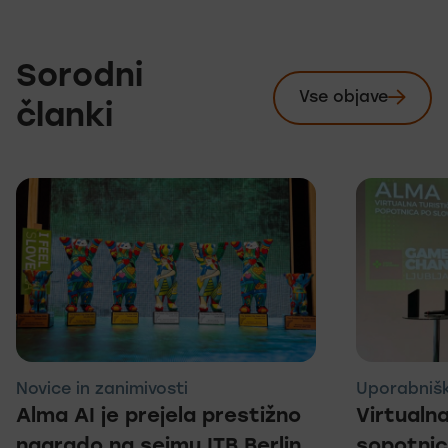
Sorodni
Vse objave
Preglej
članki
Novice in zanimivosti
Uporabnišk
Alma AI je prejela prestižno
Virtualna
nagrado na sejmu ITB Berlin
sopotnic