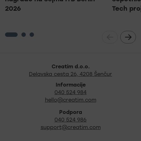
2026
Tech pro
Noga strani - hitre povez
Creatim d.o.o.
Najdite na
Delavska cesta 26, 4208 Šenčur
Informacije
040 524 984
hello@creatim.com
Podpora
040 524 986
support@creatim.com
Izpostavljeni certifikati