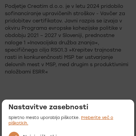
Podjetje Creatim d.o.o. je v letu 2024 pridobilo
sofinanciranje upravičenih stroškov - Vavčer za
pridobitev certifikatov. Javni razpis se izvaja v
okviru Programa evropske kohezijske politike v
obdobju 2021 – 2027 v Sloveniji, prednostne
naloge 1 »Inovacijska družba znanja«,
specifičnega cilja RSO1.3 »Krepitev trajnostne
rasti in konkurenčnosti MSP ter ustvarjanje
delovnih mest v MSP, med drugim s produktivnimi
naložbami ESRR«
Nastavitve zasebnosti
Spletno mesto uporablja piškotke.
Preberite več o
piškotkih.