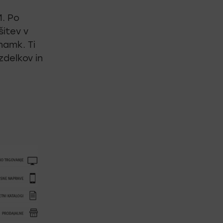
M. Po
šitev v
namk. Ti
zdelkov in