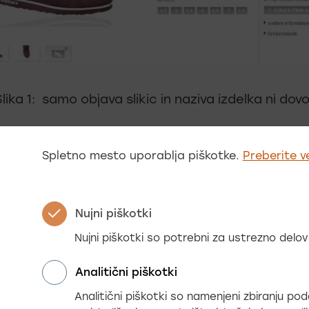
lika 1: samo objava slikic in naziva izdelka ni dovo
ostavljene prednosti, kakovostna slikovna predst
Spletno mesto uporablja piškotke.
Preberite v
karakteristike, navodila za uporabo, video preds
i prevodi…vse to vpliva na zaupanje kupca, grad
 znamke in neposredno vpliva na nakupno odločit
Nujni piškotki
izdelka ne namerava kupiti.
Nujni piškotki so potrebni za ustrezno del
jalci potrebujejo podatke o izdelkih, ki so prilago
Analitični piškotki
ka.
Analitični piškotki so namenjeni zbiranju p