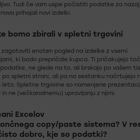
jivo. Tudi če vam uspe počistiti podatke za naza
nova prihajali novi izdelki.
 bomo zbirali v spletni trgovini
je zagotoviti enoten pogled na izdelke z vsemi
jami, ki bodo prepričale kupca. Ti pričakujejo toč
podatke, ne glede na to, ali brskajo po vašem t
 po spletni strani, ali pa na sestanku načrtujejo
 leto. Spletne trgovine so namenjene prezentacij
in ne (večkanalnemu) upravljanju z njimi.
čani Excelov
končnega copy/paste sistema? V res
čisto dobro, kje so podatki?