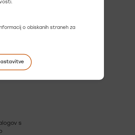
vosti.
treh
 informacij o obiskanih straneh za
uje za
tografij,
nastavitve
a ni
talogov s
o