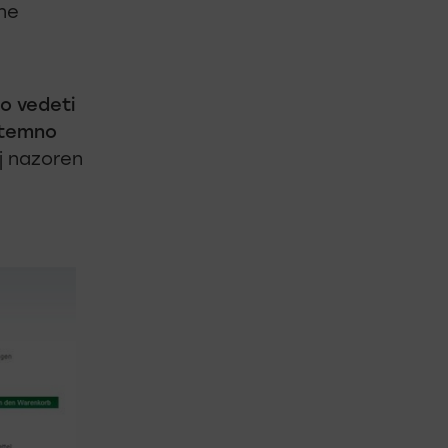
 ne
o vedeti
v temno
lj nazoren