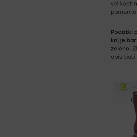
velikost 
pomenijo 
Podatki 
kaj je ba
zeleno.
Z
opis tisti