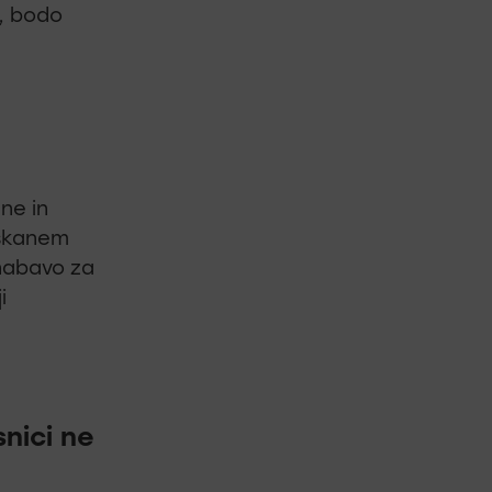
j, bodo
ne in
iskanem
 nabavo za
i
nici ne