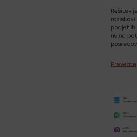
Rešitev j
raziskavi
podjetjih
nujno pot
posredova
Preverit