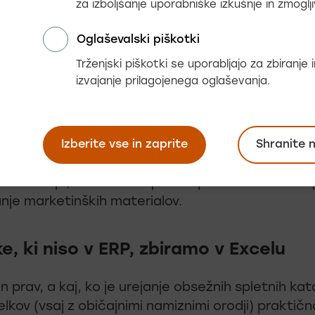
za izboljšanje uporabniške izkušnje in zmoglji
daj? Urejanje pomenilo bi šestmesečno delo vsaj 
h. Tako ali tako pa …
Oglaševalski piškotki
Trženjski piškotki se uporabljajo za zbiranje
izvajanje prilagojenega oglaševanja.
datki so že v ERP-u
so običajno zbrani podatki, ki jih podjetje potreb
poslovanje (cene, zaloge…)…Kaj pa različni tipi fo
Izberite vse in zaprite
Shranite 
ljivi naslovi, izpostavljene prednosti, daljši opisi,
informacije, ki so namenjene kupcu? Namen ERP-j
nje marketinških materialov.
e, ki niso v ERP, zbiramo v Excelu
in prav, a kaj, ko je urejanje obsežnih spletnih ka
delkov (vsaj z običajnimi namiznimi orodji) praktičn