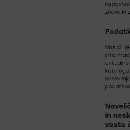
neobvladl
znova in z
Podatke
Naš cilj 
informaci
aktualne 
katalogu,
naslednje
podatkov 
Naveli
in nes
veste 