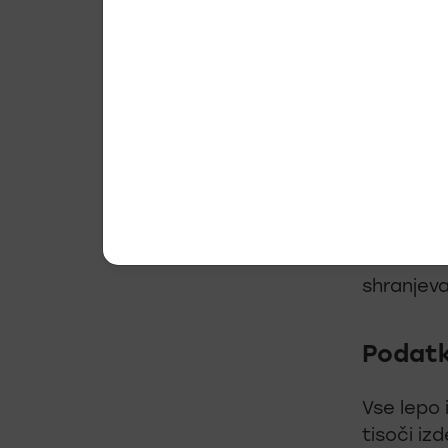
In kaj se
zaposleni
Vsi po
V ERP-ju 
normalno 
video, vab
skratka 
shranjeva
Podatk
Vse lepo 
tisoči iz