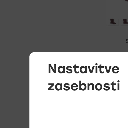
S
Jasno izp
Nastavitve
tehnične 
kakovostn
blagovne
zasebnosti
če kupec 
Vsi proda
kupcu. Pi