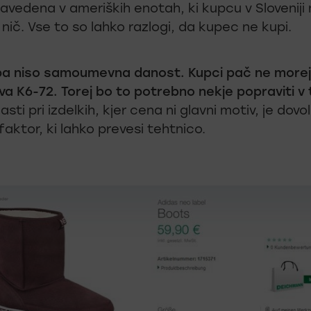
navedena v ameriških enotah, ki kupcu v Sloveniji
nič. Vse to so lahko razlogi, da kupec ne kupi.
pa niso samoumevna danost. Kupci pač ne morej
rva K6-72. Torej bo to potrebno nekje popraviti 
lasti pri izdelkih, kjer cena ni glavni motiv, je dovo
 faktor, ki lahko prevesi tehtnico.