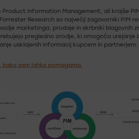
e Product information Management, ali krajše PI
 Forrester Research so največji zagovorniki PIM re
 vodje marketinga, prodaje in skrbniki blagovnih z
rebujejo pregledno orodje, ki omogoča urejanje i
nje usklajenih informacij kupcem in partnerjem.
e, kako vam lahko pomagamo.