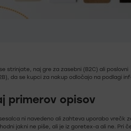
se strinjate, naj gre za zasebni (B2C) ali poslovni
B), da se kupci za nakup odločajo na podlagi inf
j primerov opisov
 sesalca ni navedeno ali zahteva uporabo vrečk za
hodni jakni ne piše, ali je iz goretex-a ali ne. Pri če