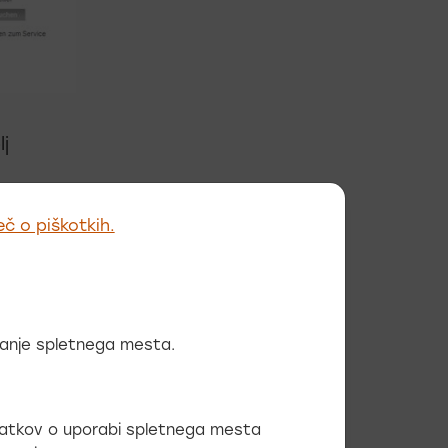
lj
avitev,
eč o piškotkih.
tavitve,
i ugled
ev, tudi
ovanje spletnega mesta.
jeni
odatkov o uporabi spletnega mesta