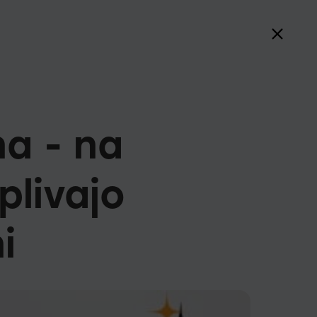
na - na
plivajo
i